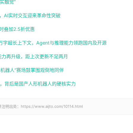
实触觉”
秒级响应，AI实时交互迎来革命性突破
限时叠加2.5折优惠
：百万字超长上下文，Agent与推理能力领跑国内及开源
使用能力再升级，距上次更新不足两月
国机器人”赛场鼓掌围观倒地同伴
猪，背后是国产人形机器人的硬核实力
ps://www.aijto.com/10114.html