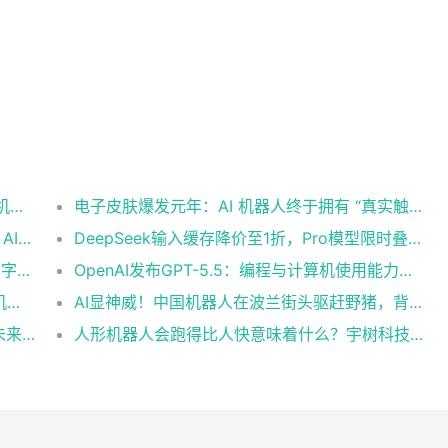
整齐后空翻看呆评委！26岁中国小伙携宇树机器人登上《美国达人秀》
电子皮肤爆发元年：AI 机器人终于拥有 “真实触觉”
OpenAI推出GPT-5.5 Instant：毫秒级响应，AI实时交互迎来革命性突破
DeepSeek输入缓存降价至1折，Pro模型限时叠加2.5折优惠
重磅！DeepSeek-V4 预览版正式上线：百万字超长上下文，Agent与推理能力领跑国内及开源
OpenAI发布GPT-5.5：编程与计算机使用能力再升级，距上次更新不足两月
AI也难逃“吃瓜”本性：“一生爱看热闹的中国机器人”赛场鼓掌围观倒地同伴
AI显神威！中国机器人在波兰街头驱赶野猪，背后是国产人形机器人的硬核实力
人工智能将纳入教师资格考试和认证内容，未来教师必须掌握AI素养
人形机器人会跑得比人快意味着什么？宇树科技创始人：半马突破1小时，万亿级具身智能爆发前夜已至