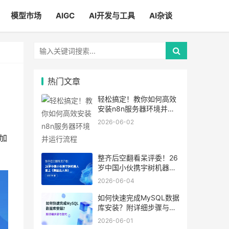
模型市场
AIGC
AI开发与工具
AI杂谈
热门文章
轻松搞定！教你如何高效
安装n8n服务器环境并运
行流程
2026-06-02
加
整齐后空翻看呆评委！26
岁中国小伙携宇树机器人
登上《美国达人秀》
2026-06-04
如何快速完成MySQL数据
库安装？附详细步骤与技
巧
2026-06-01