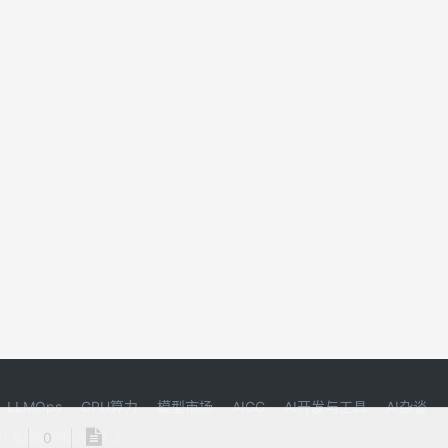
LLMOps
GPU算力
模型市场
AIGC
AI开发与工具
AI杂谈
0
P备2023015329号-3