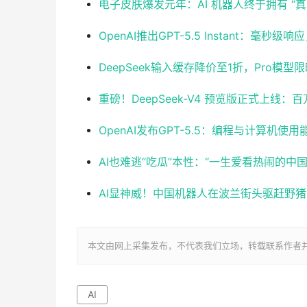
电子皮肤爆发元年：AI 机器人终于拥有 “真
OpenAI推出GPT-5.5 Instant：毫
DeepSeek输入缓存降价至1折，Pro模型
重磅！DeepSeek-V4 预览版正式上线
OpenAI发布GPT-5.5：编程与计算机
AI也难逃“吃瓜”本性：“一生爱看热闹的中
AI显神威！中国机器人在波兰街头驱赶野
本文由网上采集发布，不代表我们立场，转载联系作者并注明出处：htt
AI