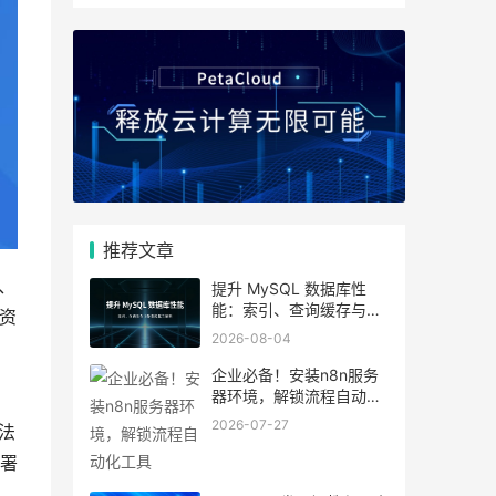
推荐文章
、
提升 MySQL 数据库性
能：索引、查询缓存与参
资
数优化全解析
2026-08-04
企业必备！安装n8n服务
器环境，解锁流程自动化
工具
2026-07-27
法
署