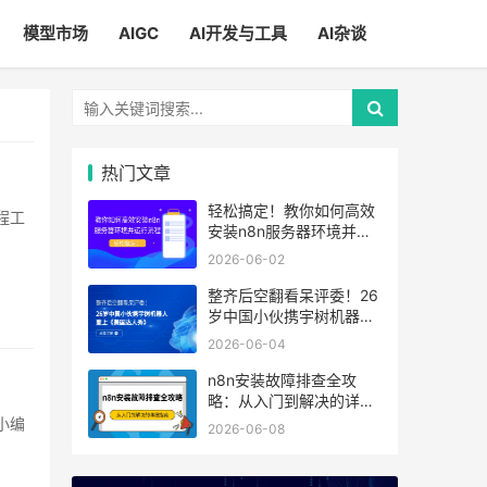
模型市场
AIGC
AI开发与工具
AI杂谈
热门文章
轻松搞定！教你如何高效
安装n8n服务器环境并运
行流程
2026-06-02
整齐后空翻看呆评委！26
岁中国小伙携宇树机器人
登上《美国达人秀》
2026-06-04
n8n安装故障排查全攻
略：从入门到解决的详细
指南
2026-06-08