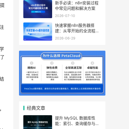
新手必读：n8n安装过程
提
中常见问题和解决方案
2026-07-10
快速掌握n8n服务器搭
注
建：从零开始的全流程指
南
2026-06-29
学
了
结
经典文章
，
提升 MySQL 数据库性
能：索引、查询缓存与参
数优化全解析