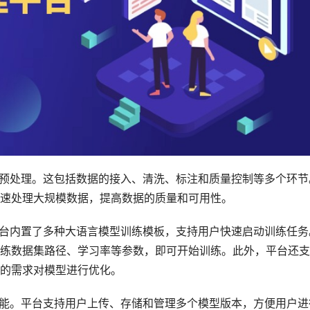
理与预处理。这包括数据的接入、清洗、标注和质量控制等多个环节
速处理大规模数据，提高数据的质量和可用性。
。平台内置了多种大语言模型训练模板，支持用户快速启动训练任务
练数据集路径、学习率等参数，即可开始训练。此外，平台还支
的需求对模型进行优化。
署功能。平台支持用户上传、存储和管理多个模型版本，方便用户进