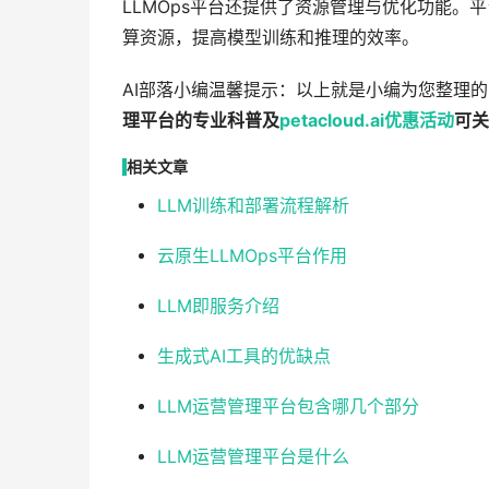
LLMOps平台还提供了资源管理与优化功能
算资源，提高模型训练和推理的效率。
AI部落小编温馨提示：以上就是小编为您整理的
理平台的专业科普及
petacloud.ai
优惠
活动
可关
相关文章
LLM训练和部署流程解析
云原生LLMOps平台作用
LLM即服务介绍
生成式AI工具的优缺点
LLM运营管理平台包含哪几个部分
LLM运营管理平台是什么