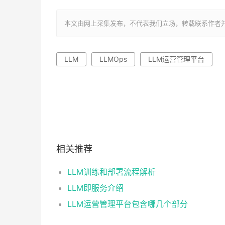
本文由网上采集发布，不代表我们立场，转载联系作者并注明出处：ht
LLM
LLMOps
LLM运营管理平台
相关推荐
LLM训练和部署流程解析
LLM即服务介绍
LLM运营管理平台包含哪几个部分