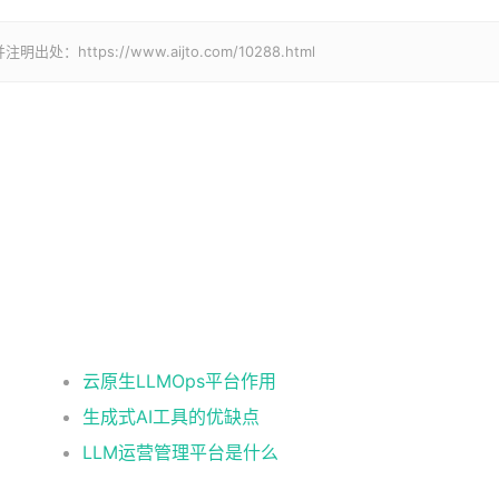
tps://www.aijto.com/10288.html
云原生LLMOps平台作用
生成式AI工具的优缺点
LLM运营管理平台是什么