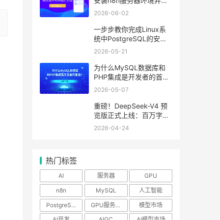
安装n8n服务器环境并运
行流程
2026-06-02
一步步教你完成Linux系
统中PostgreSQL的安装
与优化
2026-05-21
为什么MySQL数据库和
PHP集成是开发者的首
选？
2026-05-07
重磅！DeepSeek-V4 预
览版正式上线：百万字超
长上下文，Agent与推理
2026-04-24
能力领跑国内及开源
热门标签
AI
服务器
GPU
n8n
MySQL
人工智能
PostgreSQL
GPU服务器
模型市场
AI开发
AIGC
AI模型市场