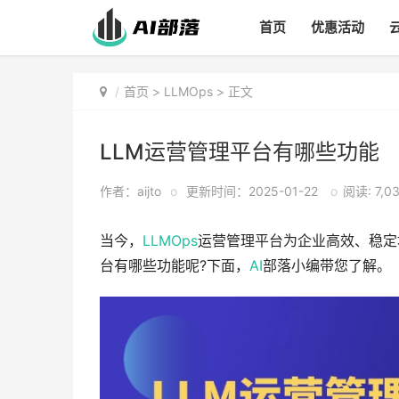
首页
优惠活动
首页
>
LLMOps
> 正文
LLM运营管理平台有哪些功能
作者：aijto
o
更新时间：2025-01-22
o
阅读: 7,0
当今，
LLMOps
运营管理平台为企业高效、稳定
台有哪些功能呢?下面，
AI
部落小编带您了解。