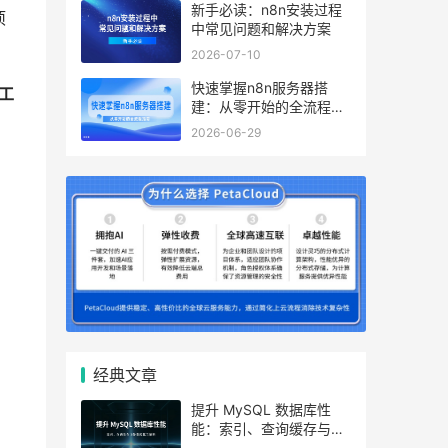
新手必读：n8n安装过程
项
中常见问题和解决方案
2026-07-10
快速掌握n8n服务器搭
工
建：从零开始的全流程指
南
2026-06-29
经典文章
提升 MySQL 数据库性
能：索引、查询缓存与参
数优化全解析