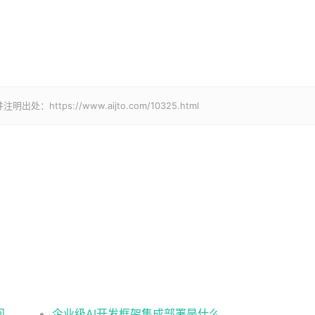
tps://www.aijto.com/10325.html
Manus创始人季逸超披露技术细节：阿里千问大模型微调下的AI新星
企业级AI开发框架集成部署是什么