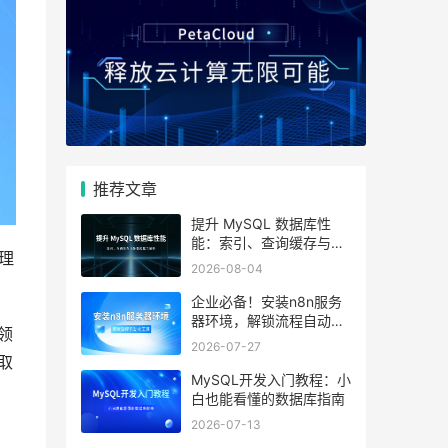
推荐文章
提升 MySQL 数据库性
能：索引、查询缓存与参
理
数优化全解析
2026-08-04
企业必备！安装n8n服务
器环境，解锁流程自动化
领
工具
2026-07-27
取
MySQL开发入门教程：小
白也能看懂的数据库指南
2026-07-13