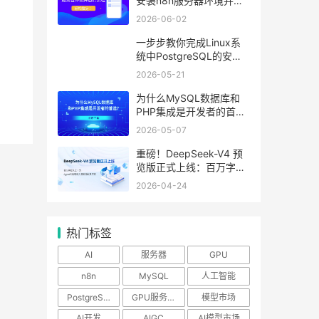
安装n8n服务器环境并运
行流程
2026-06-02
一步步教你完成Linux系
统中PostgreSQL的安装
与优化
2026-05-21
为什么MySQL数据库和
PHP集成是开发者的首
选？
2026-05-07
重磅！DeepSeek-V4 预
览版正式上线：百万字超
长上下文，Agent与推理
2026-04-24
能力领跑国内及开源
热门标签
AI
服务器
GPU
n8n
MySQL
人工智能
PostgreSQL
GPU服务器
模型市场
AI开发
AIGC
AI模型市场