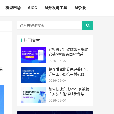
模型市场
AIGC
AI开发与工具
AI杂谈
热门文章
轻松搞定！教你如何高效
安装n8n服务器环境并运
行流程
2026-06-02
者
整齐后空翻看呆评委！26
岁中国小伙携宇树机器人
登上《美国达人秀》
2026-06-04
如何快速完成MySQL数据
库安装？附详细步骤与技
巧
2026-06-01