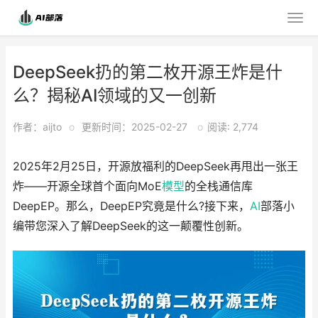
DeepSeek扔的第二枚开源王炸是什
么？揭秘AI领域的又一创新
作者：aijto
o
更新时间：2025-02-27
o
阅读: 2,774
2025年2月25日，开源放福利的DeepSeek再甩出一张王
炸——开源全球首个面向MoE
模型
的全栈通信库
DeepEP。那么，DeepEP究竟是什么?接下来，
AI
部落小
编带您深入了解DeepSeek的这一颠覆性创新。