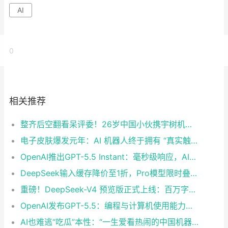
AI
0
相关推荐
整齐后空翻看呆评委！26岁中国小伙携宇树机器人登上《美国达人秀》
电子皮肤爆发元年：AI 机器人终于拥有 “真实触觉”
OpenAI推出GPT-5.5 Instant：毫秒级响应，AI实时交互迎来革命性突破
DeepSeek输入缓存降价至1折，Pro模型限时叠加2.5折优惠
重磅！DeepSeek-V4 预览版正式上线：百万字超长上下文，Agent与推理能力领跑国内及开源
OpenAI发布GPT-5.5：编程与计算机使用能力再升级，距上次更新不足两月
AI也难逃“吃瓜”本性：“一生爱看热闹的中国机器人”赛场鼓掌围观倒地同伴