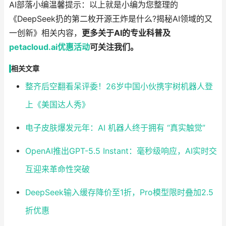
AI部落小编温馨提示：以上就是小编为您整理的
《DeepSeek扔的第二枚开源王炸是什么?揭秘AI领域的又
一创新》相关内容，
更多关于AI的专业科普及
petacloud.ai
优惠
活动
可关注我们。
相关文章
整齐后空翻看呆评委！26岁中国小伙携宇树机器人登
上《美国达人秀》
电子皮肤爆发元年：AI 机器人终于拥有 “真实触觉”
OpenAI推出GPT-5.5 Instant：毫秒级响应，AI实时交
互迎来革命性突破
DeepSeek输入缓存降价至1折，Pro模型限时叠加2.5
折优惠