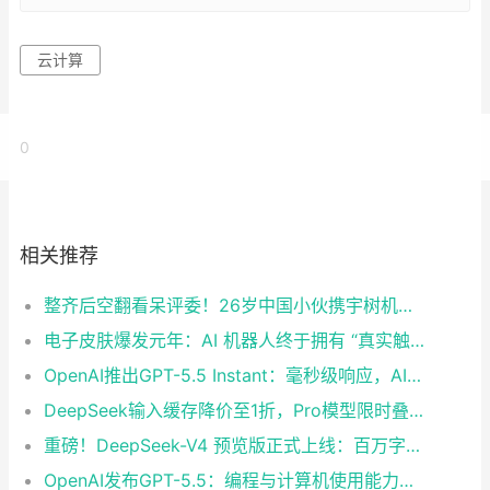
云计算
0
相关推荐
整齐后空翻看呆评委！26岁中国小伙携宇树机器人登上《美国达人秀》
电子皮肤爆发元年：AI 机器人终于拥有 “真实触觉”
OpenAI推出GPT-5.5 Instant：毫秒级响应，AI实时交互迎来革命性突破
DeepSeek输入缓存降价至1折，Pro模型限时叠加2.5折优惠
重磅！DeepSeek-V4 预览版正式上线：百万字超长上下文，Agent与推理能力领跑国内及开源
OpenAI发布GPT-5.5：编程与计算机使用能力再升级，距上次更新不足两月