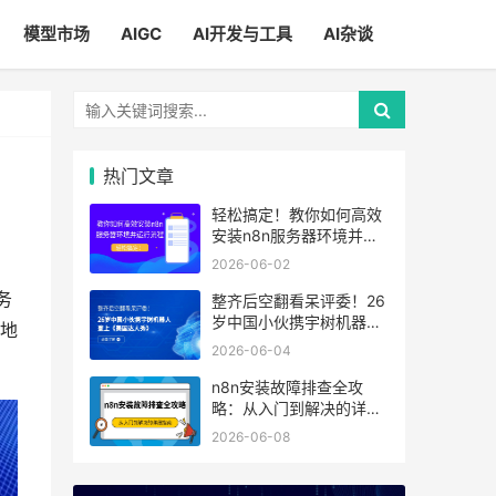
模型市场
AIGC
AI开发与工具
AI杂谈
热门文章
轻松搞定！教你如何高效
安装n8n服务器环境并运
行流程
2026-06-02
务
整齐后空翻看呆评委！26
岁中国小伙携宇树机器人
地
登上《美国达人秀》
2026-06-04
n8n安装故障排查全攻
略：从入门到解决的详细
指南
2026-06-08