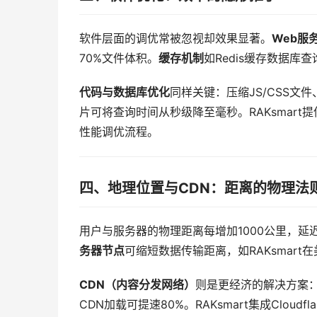
软件层面的调优常被忽视却效果显著。
Web服
70%文件体积。
缓存机制
如Redis缓存数据库
代码与数据库优化
同样关键：压缩JS/CSS文
片可将查询时间从秒级降至毫秒。RAKsmart提
性能调优流程。
四、地理位置与CDN：距离的物理法
用户与服务器的物理距离每增加1000公里，延
务器节点
可缩短数据传输距离，如RAKsmar
CDN（内容分发网络）
则是更经济的解决方案
CDN加载可提速80%。RAKsmart集成Clou