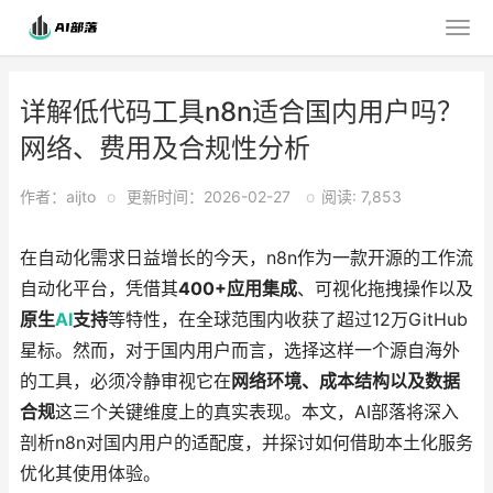
详解低代码工具n8n适合国内用户吗？
网络、费用及合规性分析
作者：aijto
o
更新时间：2026-02-27
o
阅读: 7,853
在自动化需求日益增长的今天，n8n作为一款开源的工作流
自动化平台，凭借其
400+应用集成
、可视化拖拽操作以及
原生
AI
支持
等特性，在全球范围内收获了超过12万GitHub
星标。然而，对于国内用户而言，选择这样一个源自海外
的工具，必须冷静审视它在
网络环境、成本结构以及数据
合规
这三个关键维度上的真实表现。本文，AI部落将深入
剖析n8n对国内用户的适配度，并探讨如何借助本土化服务
优化其使用体验。