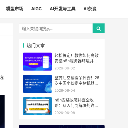
模型市场
AIGC
AI开发与工具
AI杂谈
热门文章
轻松搞定！教你如何高效
安装n8n服务器环境并运
行流程
2026-06-02
选
整齐后空翻看呆评委！26
岁中国小伙携宇树机器人
登上《美国达人秀》
2026-06-04
n8n安装故障排查全攻
略：从入门到解决的详细
指南
2026-06-08