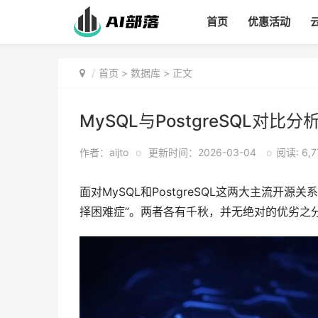
首页
优惠活动
首页
>
数据库
> 正文
MySQL与PostgreSQL
作者：aijto
o
更新时间：2026-03-04
o
阅读: 6,7
面对MySQL和PostgreSQL这两大主流开源
择困难症”。两者各有千秋，并无绝对的优劣之