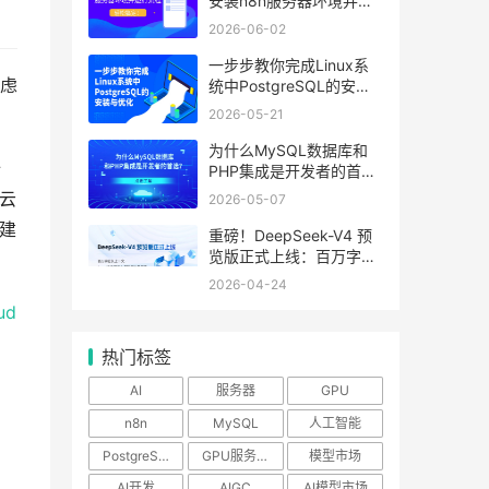
安装n8n服务器环境并运
行流程
2026-06-02
一步步教你完成Linux系
虑
统中PostgreSQL的安装
与优化
2026-05-21
为什么MySQL数据库和
全
PHP集成是开发者的首
选？
云
2026-05-07
搭建
重磅！DeepSeek-V4 预
览版正式上线：百万字超
长上下文，Agent与推理
2026-04-24
能力领跑国内及开源
ud
热门标签
AI
服务器
GPU
n8n
MySQL
人工智能
PostgreSQL
GPU服务器
模型市场
AI开发
AIGC
AI模型市场