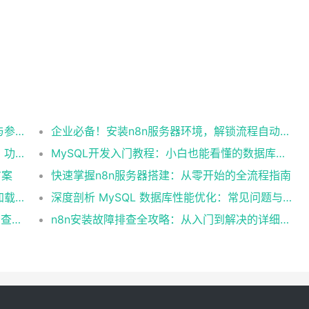
提升 MySQL 数据库性能：索引、查询缓存与参数优化全解析
企业必备！安装n8n服务器环境，解锁流程自动化工具
你一定不能错过的5款常用MySQL开发工具，功能强大又好用
MySQL开发入门教程：小白也能看懂的数据库指南
方案
快速掌握n8n服务器搭建：从零开始的全流程指南
如何通过 MySQL 数据库性能优化提升网站加载速度？
深度剖析 MySQL 数据库性能优化：常见问题与解决方案
MySQL 数据库性能优化终极指南：快速提高查询效率的10个技巧
n8n安装故障排查全攻略：从入门到解决的详细指南