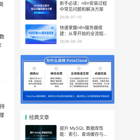
新手必读：n8n安装过程
简
中常见问题和解决方案
，
2026-07-10
快速掌握n8n服务器搭
建：从零开始的全流程指
数
南
2026-06-29
库
支持
理
经典文章
提升 MySQL 数据库性
能：索引、查询缓存与参
，
数优化全解析