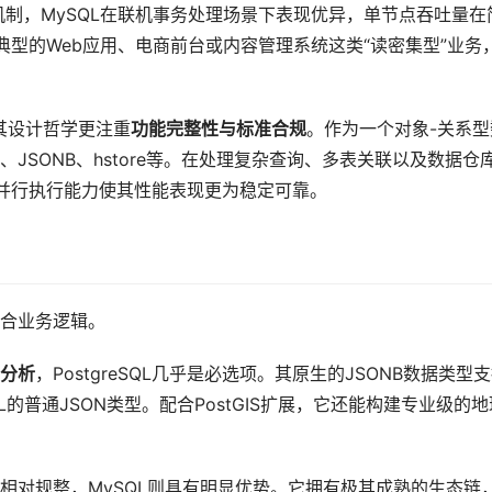
制机制，MySQL在联机事务处理场景下表现优异，单节点吞吐量在
对于典型的Web应用、电商前台或内容管理系统这类“读密集型”业务
”，其设计哲学更注重
功能完整性与标准合规
。作为一个对象-关系型
JSONB、hstore等。在处理复杂查询、多表关联以及数据仓
器和并行执行能力使其性能表现更为稳定可靠。
合业务逻辑。
分析
，PostgreSQL几乎是必选项。其原生的JSONB数据类型
的普通JSON类型。配合PostGIS扩展，它还能构建专业级的地
相对规整，MySQL则具有明显优势。它拥有极其成熟的生态链