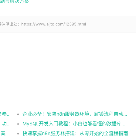
问题与解决方案
tps://www.aijto.com/12395.html
提升 MySQL 数据库性能：索引、查询缓存与参数优化全解析
企业必备！安装n8n服务器环境，解锁流程自动化工具
你一定不能错过的5款常用MySQL开发工具，功能强大又好用
MySQL开发入门教程：小白也能看懂的数据库指南
方案
快速掌握n8n服务器搭建：从零开始的全流程指南