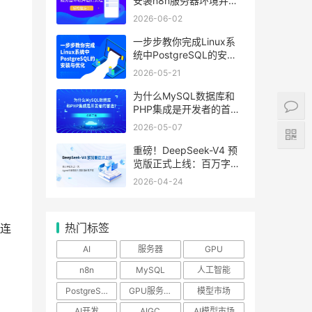
安装n8n服务器环境并运
行流程
2026-06-02
一步步教你完成Linux系
统中PostgreSQL的安装
用
与优化
2026-05-21
为什么MySQL数据库和
PHP集成是开发者的首
选？
2026-05-07
重磅！DeepSeek-V4 预
。
览版正式上线：百万字超
长上下文，Agent与推理
2026-04-24
能力领跑国内及开源
热门标签
式连
AI
服务器
GPU
n8n
MySQL
人工智能
PostgreSQL
GPU服务器
模型市场
AI开发
AIGC
AI模型市场