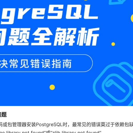
问题
过源码或包管理器安装PostgreSQL时，最常见的错误莫过于依赖包
 library not found”或“zlib library not found”。