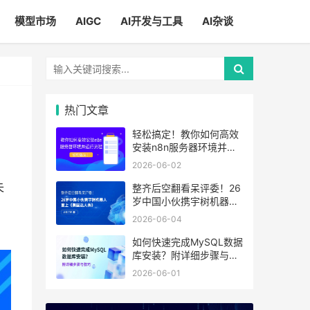
模型市场
AIGC
AI开发与工具
AI杂谈
热门文章
轻松搞定！教你如何高效
安装n8n服务器环境并运
行流程
2026-06-02
失
整齐后空翻看呆评委！26
岁中国小伙携宇树机器人
登上《美国达人秀》
2026-06-04
如何快速完成MySQL数据
库安装？附详细步骤与技
巧
2026-06-01