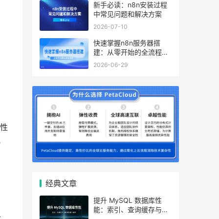
新手必读：n8n安装过程
中常见问题和解决方案
2026-07-10
快速掌握n8n服务器搭
建：从零开始的全流程指
南
2026-06-29
性
几
经典文章
提升 MySQL 数据库性
能：索引、查询缓存与参
示
数优化全解析