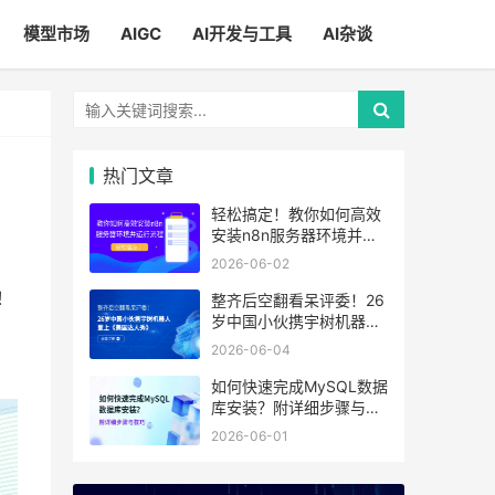
模型市场
AIGC
AI开发与工具
AI杂谈
热门文章
轻松搞定！教你如何高效
安装n8n服务器环境并运
行流程
2026-06-02
！
整齐后空翻看呆评委！26
岁中国小伙携宇树机器人
着
登上《美国达人秀》
2026-06-04
如何快速完成MySQL数据
库安装？附详细步骤与技
巧
2026-06-01