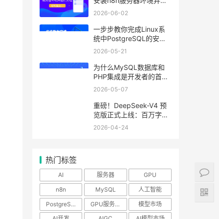
安装n8n服务器环境并运
行流程
2026-06-02
一步步教你完成Linux系
统中PostgreSQL的安装
与优化
2026-05-21
为什么MySQL数据库和
PHP集成是开发者的首
选？
2026-05-07
重磅！DeepSeek-V4 预
览版正式上线：百万字超
长上下文，Agent与推理
2026-04-24
能力领跑国内及开源
热门标签
AI
服务器
GPU
n8n
MySQL
人工智能
PostgreSQL
GPU服务器
模型市场
）
AI开发
AIGC
AI模型市场