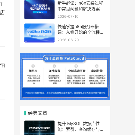
新手必读：n8n安装过程
好
中常见问题和解决方案
店
2026-07-10
快速掌握n8n服务器搭
建：从零开始的全流程指
南
2026-06-29
—
怕
经典文章
提升 MySQL 数据库性
能：索引、查询缓存与参
数优化全解析