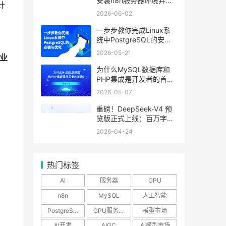
安装n8n服务器环境并运
计
行流程
2026-06-02
一步步教你完成Linux系
统中PostgreSQL的安装
与优化
2026-05-21
业
为什么MySQL数据库和
PHP集成是开发者的首
选？
2026-05-07
重磅！DeepSeek-V4 预
览版正式上线：百万字超
长上下文，Agent与推理
2026-04-24
能力领跑国内及开源
热门标签
AI
服务器
GPU
n8n
MySQL
人工智能
PostgreSQL
GPU服务器
模型市场
AI开发
AIGC
AI模型市场