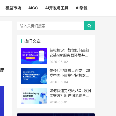
模型市场
AIGC
AI开发与工具
AI杂谈
热门文章
轻松搞定！教你如何高效
安装n8n服务器环境并运
行流程
2026-06-02
庞
整齐后空翻看呆评委！26
岁中国小伙携宇树机器人
登上《美国达人秀》
2026-06-04
如何快速完成MySQL数据
库安装？附详细步骤与技
巧
2026-06-01