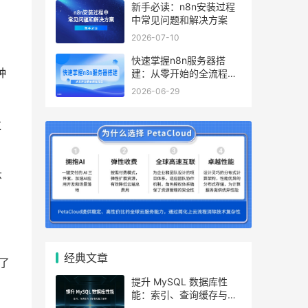
新手必读：n8n安装过程
中常见问题和解决方案
2026-07-10
快速掌握n8n服务器搭
种
建：从零开始的全流程指
南
2026-06-29
过
环
经典文章
了
提升 MySQL 数据库性
能：索引、查询缓存与参
数优化全解析