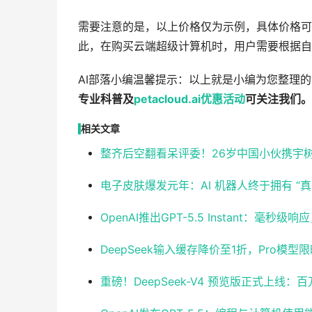
需要注意的是，以上价格仅为示例，具体价格可
此，在购买云端超级计算机时，用户需要根据自
AI部落小编温馨提示：以上就是小编为您整理
专业科普及
petacloud.ai
优惠
活动
可关注我们。
相关文章
整齐后空翻看呆评委！26岁中国小伙携宇
电子皮肤爆发元年：AI 机器人终于拥有 “真
OpenAI推出GPT-5.5 Instant：毫
DeepSeek输入缓存降价至1折，Pro模型
重磅！DeepSeek-V4 预览版正式上线