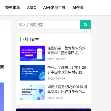
模型市场
AIGC
AI开发与工具
AI杂谈
热门文章
轻松搞定！教你如何高效
安装n8n服务器环境并运
行流程
2026-06-02
商
整齐后空翻看呆评委！26
岁中国小伙携宇树机器人
登上《美国达人秀》
2026-06-04
如何快速完成MySQL数据
库安装？附详细步骤与技
巧
2026-06-01