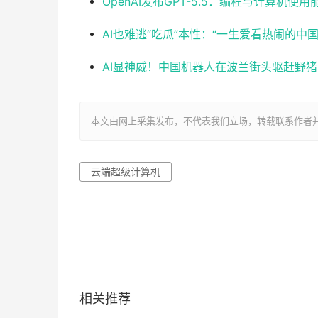
OpenAI发布GPT-5.5：编程与计算机
AI也难逃“吃瓜”本性：“一生爱看热闹的中
AI显神威！中国机器人在波兰街头驱赶野
本文由网上采集发布，不代表我们立场，转载联系作者并注明出处：ht
云端超级计算机
相关推荐