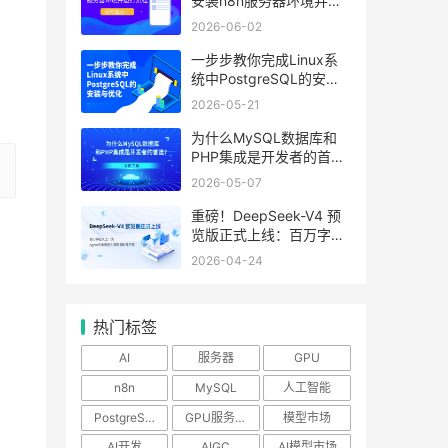
安装n8n服务器环境并运
行流程
2026-06-02
一步步教你完成Linux系
统中PostgreSQL的安装
与优化
2026-05-21
为什么MySQL数据库和
PHP集成是开发者的首
选？
2026-05-07
重磅！DeepSeek-V4 预
览版正式上线：百万字超
长上下文，Agent与推理
2026-04-24
能力领跑国内及开源
热门标签
AI
服务器
GPU
n8n
MySQL
人工智能
PostgreSQL
GPU服务器
模型市场
AI开发
AIGC
AI模型市场