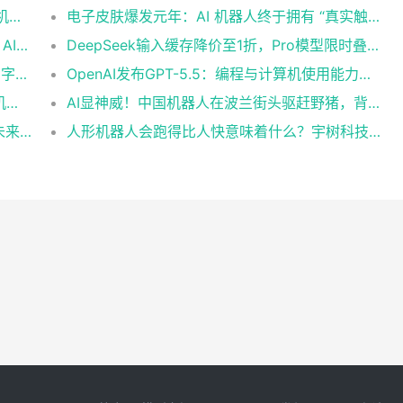
整齐后空翻看呆评委！26岁中国小伙携宇树机器人登上《美国达人秀》
电子皮肤爆发元年：AI 机器人终于拥有 “真实触觉”
OpenAI推出GPT-5.5 Instant：毫秒级响应，AI实时交互迎来革命性突破
DeepSeek输入缓存降价至1折，Pro模型限时叠加2.5折优惠
重磅！DeepSeek-V4 预览版正式上线：百万字超长上下文，Agent与推理能力领跑国内及开源
OpenAI发布GPT-5.5：编程与计算机使用能力再升级，距上次更新不足两月
AI也难逃“吃瓜”本性：“一生爱看热闹的中国机器人”赛场鼓掌围观倒地同伴
AI显神威！中国机器人在波兰街头驱赶野猪，背后是国产人形机器人的硬核实力
人工智能将纳入教师资格考试和认证内容，未来教师必须掌握AI素养
人形机器人会跑得比人快意味着什么？宇树科技创始人：半马突破1小时，万亿级具身智能爆发前夜已至