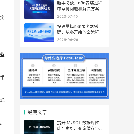
新手必读：n8n安装过程
中常见问题和解决方案
2026-07-10
定
快速掌握n8n服务器搭
建：从零开始的全流程指
南
2026-06-29
些
常
通
经典文章
提升 MySQL 数据库性
。
能：索引、查询缓存与参
数优化全解析