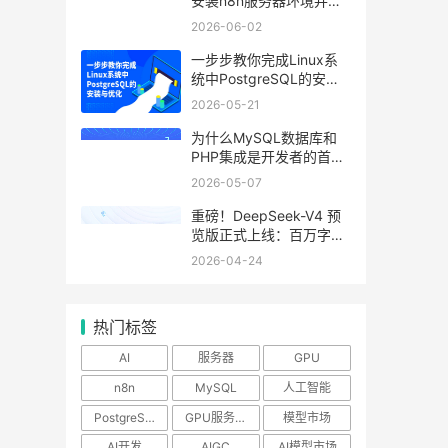
安装n8n服务器环境并运
行流程
2026-06-02
一步步教你完成Linux系
统中PostgreSQL的安装
与优化
2026-05-21
为什么MySQL数据库和
PHP集成是开发者的首
选？
2026-05-07
重磅！DeepSeek-V4 预
览版正式上线：百万字超
长上下文，Agent与推理
2026-04-24
能力领跑国内及开源
热门标签
AI
服务器
GPU
n8n
MySQL
人工智能
PostgreSQL
GPU服务器
模型市场
AI开发
AIGC
AI模型市场