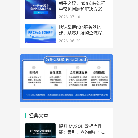
新手必读：n8n安装过程
中常见问题和解决方案
2026-07-10
快速掌握n8n服务器搭
建：从零开始的全流程指
南
2026-06-29
经典文章
提升 MySQL 数据库性
能：索引、查询缓存与参
数优化全解析