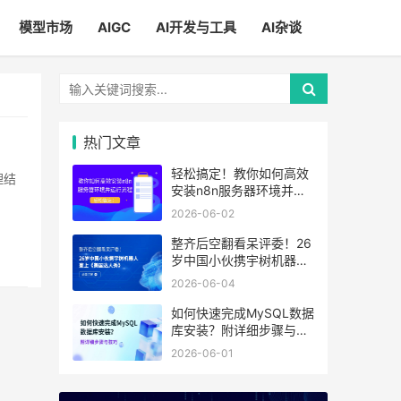
模型市场
AIGC
AI开发与工具
AI杂谈
热门文章
轻松搞定！教你如何高效
安装n8n服务器环境并运
行流程
2026-06-02
整齐后空翻看呆评委！26
岁中国小伙携宇树机器人
登上《美国达人秀》
2026-06-04
如何快速完成MySQL数据
库安装？附详细步骤与技
巧
2026-06-01