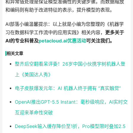
和异常值处理是保证模型准确性的关键步骤。而数据缩放
和编码则有助于改进特征的表示，提升模型的表现。
AI部落小编温馨提示：以上就是小编为您整理的《机器学
习在数据科学工作流中的应用实践》相关内容，
更多关于
AI的专业科普及
petacloud.ai
优惠
活动
可关注我们。
相关文章
整齐后空翻看呆评委！26岁中国小伙携宇树机器人登
上《美国达人秀》
电子皮肤爆发元年：AI 机器人终于拥有 “真实触觉”
OpenAI推出GPT-5.5 Instant：毫秒级响应，AI实时交
互迎来革命性突破
DeepSeek输入缓存降价至1折，Pro模型限时叠加2.5