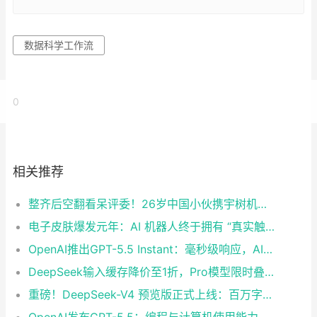
数据科学工作流
0
相关推荐
整齐后空翻看呆评委！26岁中国小伙携宇树机器人登上《美国达人秀》
电子皮肤爆发元年：AI 机器人终于拥有 “真实触觉”
OpenAI推出GPT-5.5 Instant：毫秒级响应，AI实时交互迎来革命性突破
DeepSeek输入缓存降价至1折，Pro模型限时叠加2.5折优惠
重磅！DeepSeek-V4 预览版正式上线：百万字超长上下文，Agent与推理能力领跑国内及开源