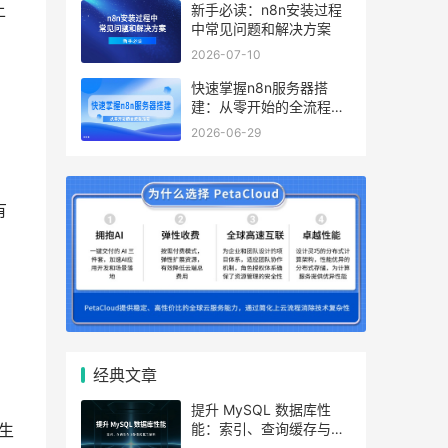
新手必读：n8n安装过程
上
中常见问题和解决方案
2026-07-10
快速掌握n8n服务器搭
建：从零开始的全流程指
南
2026-06-29
有
经典文章
提升 MySQL 数据库性
能：索引、查询缓存与参
生
数优化全解析