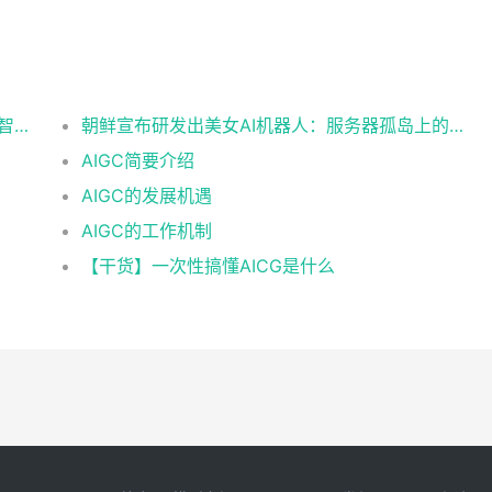
当“人工智能+”遇见服务器：重构千行万业的智能基座
朝鲜宣布研发出美女AI机器人：服务器孤岛上的技术突围与现实困境
AIGC简要介绍
AIGC的发展机遇
AIGC的工作机制
【干货】一次性搞懂AICG是什么