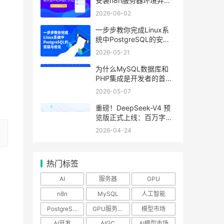
安装n8n服务器环境并运
行流程
2026-06-02
一步步教你完成Linux系
统中PostgreSQL的安装
与优化
2026-05-21
为什么MySQL数据库和
PHP集成是开发者的首
选？
2026-05-07
重磅！DeepSeek-V4 预
览版正式上线：百万字超
长上下文，Agent与推理
2026-04-24
能力领跑国内及开源
热门标签
AI
服务器
GPU
n8n
MySQL
人工智能
PostgreSQL
GPU服务器
模型市场
AI开发
AIGC
AI模型市场