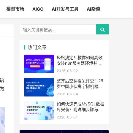
模型市场
AIGC
AI开发与工具
AI杂谈
热门文章
轻松搞定！教你如何高效
安装n8n服务器环境并运
行流程
2026-06-02
语
整齐后空翻看呆评委！26
岁中国小伙携宇树机器人
为
登上《美国达人秀》
2026-06-04
如何快速完成MySQL数据
库安装？附详细步骤与技
巧
2026-06-01