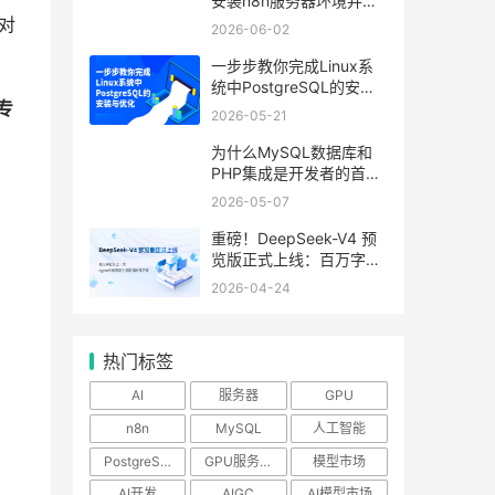
安装n8n服务器环境并运
行流程
对
2026-06-02
一步步教你完成Linux系
统中PostgreSQL的安装
与优化
专
2026-05-21
为什么MySQL数据库和
PHP集成是开发者的首
选？
2026-05-07
重磅！DeepSeek-V4 预
览版正式上线：百万字超
长上下文，Agent与推理
2026-04-24
能力领跑国内及开源
热门标签
AI
服务器
GPU
n8n
MySQL
人工智能
PostgreSQL
GPU服务器
模型市场
AI开发
AIGC
AI模型市场