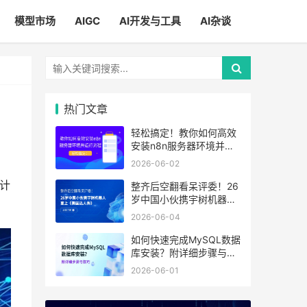
模型市场
AIGC
AI开发与工具
AI杂谈
热门文章
轻松搞定！教你如何高效
安装n8n服务器环境并运
行流程
2026-06-02
计
整齐后空翻看呆评委！26
岁中国小伙携宇树机器人
登上《美国达人秀》
2026-06-04
如何快速完成MySQL数据
库安装？附详细步骤与技
巧
2026-06-01