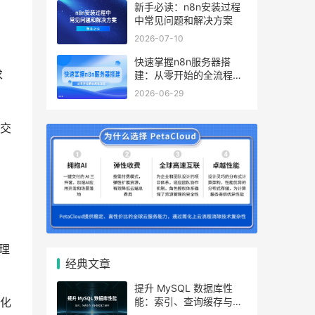
新手必读：n8n安装过程
中常见问题和解决方案
2026-07-10
快速掌握n8n服务器搭
求
建：从零开始的全流程指
南
2026-06-29
交
理
经典文章
提升 MySQL 数据库性
能：索引、查询缓存与参
化
数优化全解析